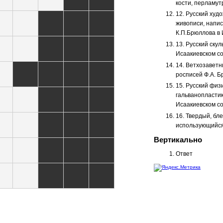
кости, перламут
12. Русский худ
живописи, напи
К.П.Брюллова в 
13. Русский ску
Исаакиевском со
14. Ветхозаветн
росписей Ф.А. Б
15. Русский физ
гальванопластик
Исаакиевском со
16. Твердый, бл
использующийся 
Вертикально
Ответ