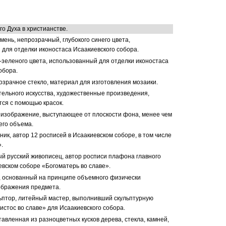
го Духа в христианстве.
мень, непрозрачный, глубокого синего цвета,
для отделки иконостаса Исаакиевского собора.
-зеленого цвета, использованный для отделки иконостаса
обора.
озрачное стекло, материал для изготовления мозаики.
тельного искусства, художественные произведения,
ся с помощью красок.
 изображение, выступающее от плоскости фона, менее чем
его объема.
ник, автор 12 росписей в Исаакиевском соборе, в том числе
.
й русский живописец, автор росписи плафона главного
евском соборе «Богоматерь во славе».
а, основанный на принципе объемного физически
ображения предмета.
льптор, литейный мастер, выполнивший скульптурную
стос во славе» для Исаакиевского собора.
ставленная из разноцветных кусков дерева, стекла, камней,