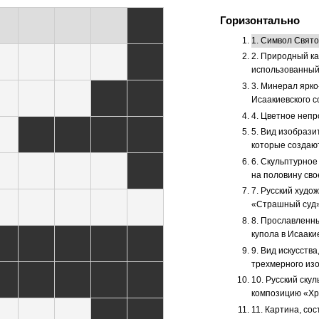
Горизонтально
1. Символ Свято
2. Природный ка
использованный 
3. Минерал ярко
Исаакиевского с
4. Цветное непр
5. Вид изобрази
которые создают
6. Скульптурное
на половину сво
7. Русский худож
«Страшный суд»
8. Прославленны
купола в Исааки
9. Вид искусств
трехмерного из
10. Русский ску
композицию «Хри
11. Картина, со