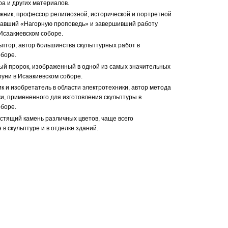
ра и других материалов.
ожник, профессор религиозной, исторической и портретной
савший «Нагорную проповедь» и завершивший работу
Исаакиевском соборе.
льптор, автор большинства скульптурных работ в
боре.
ый пророк, изображенный в одной из самых значительных
руни в Исаакиевском соборе.
ик и изобретатель в области электротехники, автор метода
и, примененного для изготовления скульптуры в
боре.
естящий камень различных цветов, чаще всего
в скульптуре и в отделке зданий.